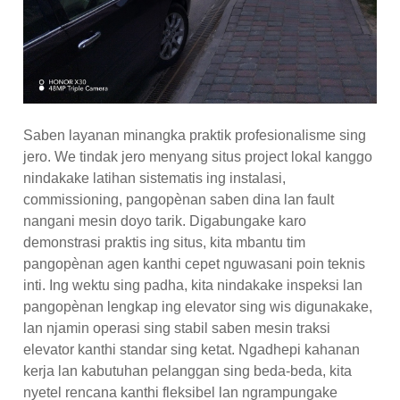
Saben layanan minangka praktik profesionalisme sing
jero. We tindak jero menyang situs project lokal kanggo
nindakake latihan sistematis ing instalasi,
commissioning, pangopènan saben dina lan fault
nangani mesin doyo tarik. Digabungake karo
demonstrasi praktis ing situs, kita mbantu tim
pangopènan agen kanthi cepet nguwasani poin teknis
inti. Ing wektu sing padha, kita nindakake inspeksi lan
pangopènan lengkap ing elevator sing wis digunakake,
lan njamin operasi sing stabil saben mesin traksi
elevator kanthi standar sing ketat. Ngadhepi kahanan
kerja lan kabutuhan pelanggan sing beda-beda, kita
nyetel rencana kanthi fleksibel lan ngrampungake