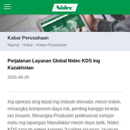
Kabar Perusahaan
Ngarep
/
Kabar
/
Kabar Perusahaan
Perjalanan Layanan Global Nidec KDS ing
Kazakhstan
2025-08-29
Ing operasi sing tepat ing industri elevator, mesin traksi,
minangka komponen daya inti, penting kanggo kinerja
lan linuwih. Minangka Produsèn profesional rumiyin
melu ing lapangan Manufaktur mesin doyo tarik, Nidec
KDS tansah netepi konsep "kualitas pisanan, layanan