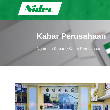
Kabar Perusahaan
Ngarep
Kabar
Kabar Perusahaan
/
/