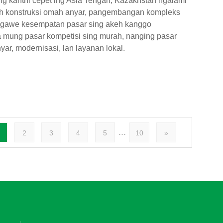
g kanthi cepet ing Asia Tengah, Kazakhstan ngalami
mbah konstruksi omah anyar, pangembangan kompleks
 nggawe kesempatan pasar sing akeh kanggo
ra mung pasar kompetisi sing murah, nanging pasar
r, modernisasi, lan layanan lokal.
...
2
3
4
5
10
»