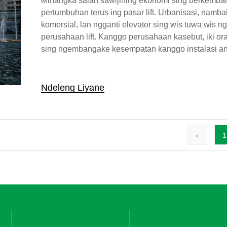
Minangka salah sawijining ekonomi sing berkemban
pertumbuhan terus ing pasar lift. Urbanisasi, na
komersial, lan ngganti elevator sing wis tuwa wis
perusahaan lift. Kanggo perusahaan kasebut, iki o
sing ngembangake kesempatan kanggo instalasi anya
Ndeleng Liyane
«
1