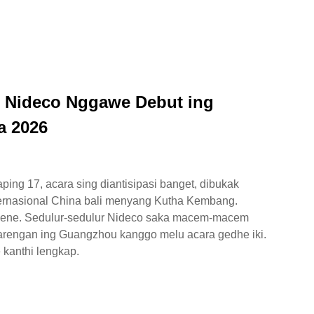
r Nideco Nggawe Debut ing
a 2026
ping 17, acara sing diantisipasi banget, dibukak
Internasional China bali menyang Kutha Kembang.
ng kene. Sedulur-sedulur Nideco saka macem-macem
barengan ing Guangzhou kanggo melu acara gedhe iki.
e kanthi lengkap.